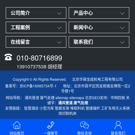
公司简介
产品中心
工程案例
新闻中心
在线留言
联系我们
010-80716899
13910737538 胡经理
Copyright © All Rights Reserved. 北京华驿龙成机电工程有限公司
备案号：
京ICP备16065734号-1
地址：北京市昌平区回龙观镇龙博苑一区2
号楼1号
网站导航：
通风管道
废气处理
sitemap
sitemaps
北京SEO
支持：
中网四极
关
键字：
通风管道
废气处理
友情链接：
智慧酒店
小型冷库
管廊支架
堆取料机
管缝锚杆
工矿车用灭火系统
线切割机床
网站首页
一键拨号
微信咨询
联系我们